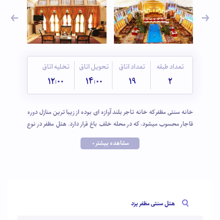
تعداد طبقه
تعداد اتاق
تحویل اتاق
تخلیه اتاق
12:00
14:00
19
2
خانه سنتی مظفر که خانه تاجر بلند آوازه ای بوده از زیبا ترین منازل دوره
قاجار محسوب میشود، که در محله خلف باغ قرار دارد. هتل مظفر در نوع
خود بی‌نظیر است؛ اتاق پنج دری و تالاری زیبا و بادگیر با شکوهی دارد و
مشاهده بیشتر +
تمام اتاقهای هتل دور تا دور حیاط بزرگ با حوض و باغچه‌ای کوچک آن
قرار گرفته اند. هتل که در مرکز یزد قرار دارد، فاصله کمی با جاذبه‌های
گردشگری یزد از جمله مجموعه امیر چخماق، موزه آب و مسجد جامع دارد.
هتل سنتی مظفر یزد