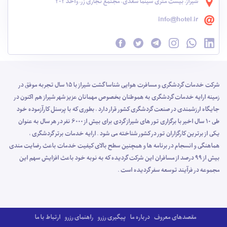
شیراز، بیست متری سینما سعدی، مجتمع تجاری زر، واحد 202
info@hotel.ir
شرکت خدمات گردشگری و مسافرت هوایی شناسا گشت شیراز با 15 سال تجربه موفق در
زمینه ارایه خدمات گردشگری به هموطنان بخصوص مهمانان عزیز شهر شیراز هم اکنون در
جایگاه ارزشمندی در صنعت گردشگری کشور قرار دارد ، بطوری که با پرسنل کارآزموده خود
طی 10 سال اخیر با برگزاری تور های شیراز گردی برای بیش از 6000 نفر در هر سال به عنوان
یکی از برترین کارگزاران تور در کشور شناخته می شود . ارایه خدمات برتر گردشگری ،
هماهنگی و انسجام در برنامه ها و همچنین سطح بالای کیفیت خدمات باعث رضایت مندی
بیش از 99 درصد از مسافران این شرکت گردیده که به نوبه خود باعث افزایش سهم این
مجموعه در فرآیند توسعه سفر گردیده است .
مقصدهای معروف
درباره ما
پیگیری رزرو
راهنمای رزرو
ارتباط با ما