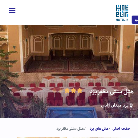
هتل سنتی مظفر یزد
یزد-میدان آزادی
صفحه اصلی
هتل های یزد
هتل سنتی مظفر یزد