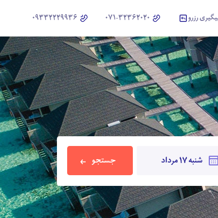
یگیری رزرو
071-32362020
09332229936
جستجو