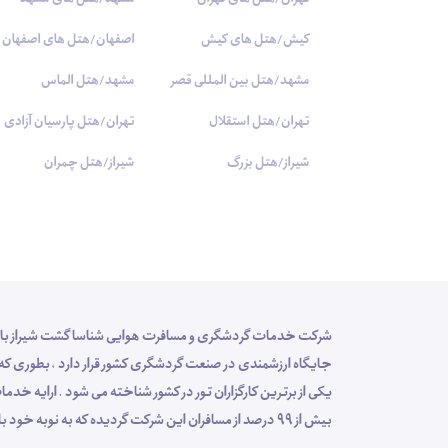
کیش/هتل های کیش
اصفهان/هتل های اصفهان
مشهد/هتل بین المللی قصر
مشهد/هتل الماس
تهران/هتل استقلال
تهران/هتل پارسیان آزادی
شیراز/هتل بزرگ
شیراز/هتل چمران
یکی از برترین کارگزاران تور در کشور شناخته می شود . ارایه
بیش از 99 درصد از مسافران این شرکت گردیده که به نوبه خود باعث افزایش سهم این مجموعه در فرآیند توسعه سفر گردیده است .