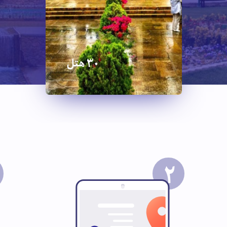
30 هتل
2