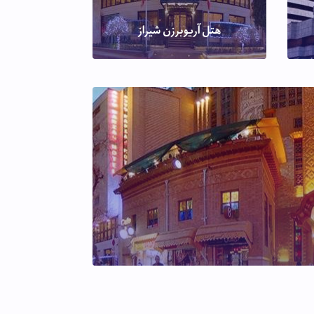
هتل آریوبرزن شیراز