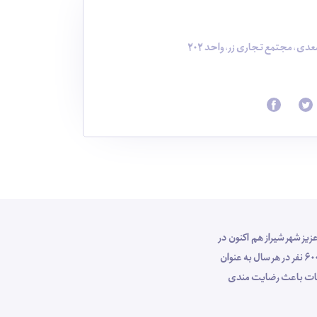
دی، مجتمع تجاری زر، واحد 202
وص مهمانان عزیز شهر شیراز هم اکنون در
جایگاه ارزشمندی در صنعت گردشگری کشور قرار دارد ، بطوری که با پرسنل کارآزموده خود طی 10 سال اخیر با برگزاری تور های شیراز گردی برای بیش از 6000 نفر در هر سال به عنوان
خدمات باعث رضایت مندی