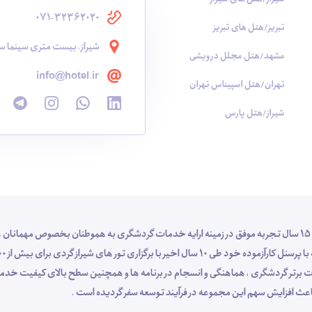
071-32362020
تبریز/هتل های تبریز
شیراز، بیست متری سینما سع
مشهد/هتل مجلل درویشی
info@hotel.ir
تهران/هتل اسپیناس تهران
شیراز/هتل پارس
شرکت خدمات گردشگری و مسافرت هوایی شناسا گشت شیراز با 15 سال تجربه موفق در زمینه ارایه خدمات گردشگری به هموطنان بخص
 خدمات برتر گردشگری ، هماهنگی و انسجام در برنامه ها و همچنین سطح بالای کیفیت 