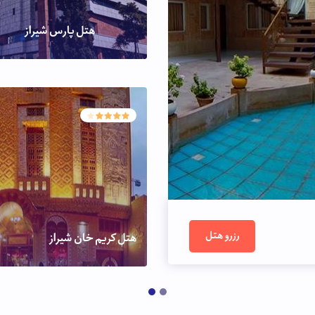
هتل پارس شیراز
رزرو هتل
هتل کریم خان شیراز