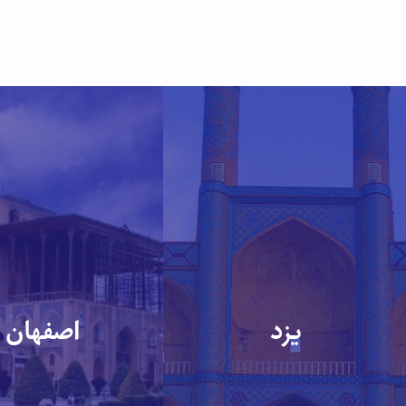
یزد
اصفهان