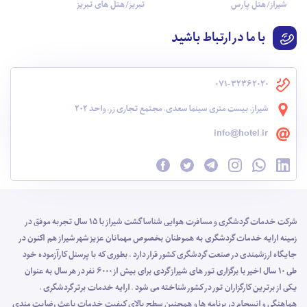
شیراز/هتل پارس
تبریز/هتل های تبریز
با ما در ارتباط باشید
071-32362020
شیراز، بیست متری سینما سعدی، مجتمع تجاری زر، واحد 202
info@hotel.ir
شرکت خدمات گردشگری و مسافرت هوایی شناسا گشت شیراز با 15 سال تجربه موفق در
زمینه ارایه خدمات گردشگری به هموطنان بخصوص مهمانان عزیز شهر شیراز هم اکنون در
جایگاه ارزشمندی در صنعت گردشگری کشور قرار دارد ، بطوری که با پرسنل کارآزموده خود
طی 10 سال اخیر با برگزاری تور های شیراز گردی برای بیش از 6000 نفر در هر سال به عنوان
یکی از برترین کارگزاران تور در کشور شناخته می شود . ارایه خدمات برتر گردشگری ،
هماهنگی و انسجام در برنامه ها و همچنین سطح بالای کیفیت خدمات باعث رضایت مندی