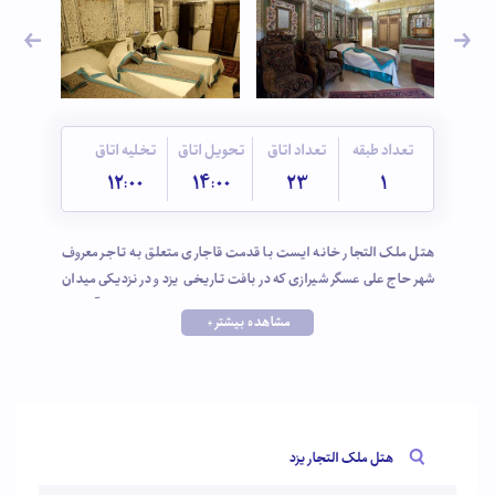
تعداد طبقه
تعداد اتاق
تحویل اتاق
تخلیه اتاق
12:00
14:00
23
1
هتل ملک التجار خانه ایست با قدمت قاجاری متعلق به تاجر معروف
شهر حاج علی عسگر شیرازی که در بافت تاریخی یزد و در نزدیکی میدان
خان و بازار پنجه علی قرار دارد و تا میدان امیر چخماق و موزه آب هم
مشاهده بیشتر +
فاصله کمی دارد. ورودی و هشتی خانه و تمامی اتاقهای آنتیک هتل مثل
شاه نشین، زمستانه و تابستانه، اتاق آینه، اتاق بادگیر، با نقاشی هایی کم
نظیر و با آب طلا و به سبک عمارت نارنجستان قوام شیراز تزیین شده اند.
هتل ملک التجار اولین هتل خشتی جهان است که به دلیل زیبایی‌های
منحصر به فرد و آرامش بی نظیرش مکانی ایده‌آل برای اقامت میهمانان یزد
هتل ملک التجار یزد
زیباست.