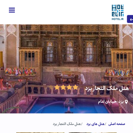
هتل ملک التجار یزد
یزد-خیابان امام
صفحه اصلی
هتل های یزد
هتل ملک التجار یزد