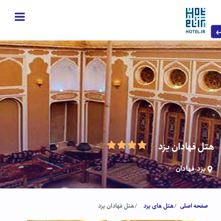
هتل فهادان یزد
یزد-فهادان
صفحه اصلی
هتل های یزد
هتل فهادان یزد