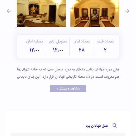
تعداد طبقه
تعداد اتاق
تحویل اتاق
تخلیه اتاق
12:00
14:00
28
2
هتل موزه فهادان بنایی متعلق به دوره قاجار است که به خانه تهرانی‌ها
هم معروف است، در دل محله تاریخی فهادان قرار دارد. این بنای دیدنی
که در فهرست میراث فرهنگی ثبت شده است، فضایی دلنشین با معماری
مشاهده بیشتر +
جذاب و دیوارهای پر نقش و نگار است. از جذابیتهای این هتل وجود سه
بادگیر زیبا، تالار و اتاق شاه نشین و حیاط مرکزی و نارنجستانی است که به
قهوه‌خانه و رستوران تغییر کاربری داده‌اند. هتل فهادان در نزدیکی زندان
اسکندر ،خانه لاریها، خانه ملک زاده قرار دارد و با چند دقیقه پیاده روی
میتوانید از زور خانه ابوالفضل دیدن کنید و با ورزش باستانی پهلوانان
هتل فهادان یزد
ایرانی آشنا شوید.