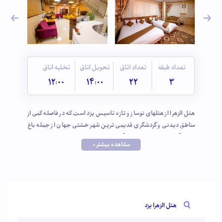
تعداد طبقه
تعداد اتاق
تحویل اتاق
تخلیه اتاق
12:00
14:00
22
3
هتل الزهرا از هتلهای نوساز و تازه تاسیس یزد است که در فاصله کمی از
مناطق دیدنی و گردشگری قدیمی ترین شهر خشتی جهان از جمله باغ
دولت آباد، میدان امیرچخماق، آتشکده زرتشتیان و مسجد جامع قرار دارد.
مشاهده بیشتر +
علاوه بر موقعیت عالی، امکانات نسبتا مناسب هتل باعث شده تا مهمانان
زیادی این هتل را برای اقامتشان انتخاب کنند.
هتل الزهرا یزد