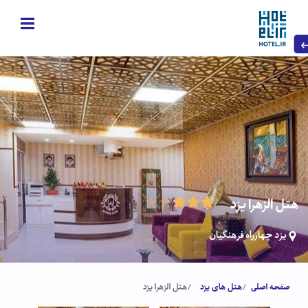
هتل الزهرا یزد
یزد چهارراه فرهنگیان
صفحه اصلی
هتل های یزد
هتل الزهرا یزد