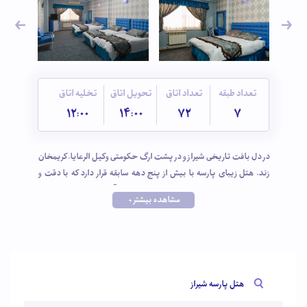
تعداد طبقه
تعداد اتاق
تحویل اتاق
تخلیه اتاق
12:00
14:00
72
7
در دل بافت تاریخی شیراز و در پشت ارگ حکومتی وکیل الرعایا، کریمخان
زند، هتل زیبای پارسه با بیش از پنج دهه سابقه قرار دارد که با دقت و
رعایت جزئیات، رفاه و راحتی مهمانان را فراهم آورده است. در این هتل
مشاهده بیشتر +
چهار ستاره سالن کنفرانس و اجتماعات، سالن بازی بیلیارد رستوران و کافی
شاپ، تاکسی سرویس، دستگاه واکس کفش، خشکشویی، اتاق چمدان،
خدمات باربری وجود دارد و تمامی اتاقهای آن با محیطی آرام و تمیز دارای
سیستم تهویه مطبوع، سیستم اعلام حریق، یخچال، مبلمان، تلویزیون،
روم سرویس هستند.
هتل پارسه شیراز