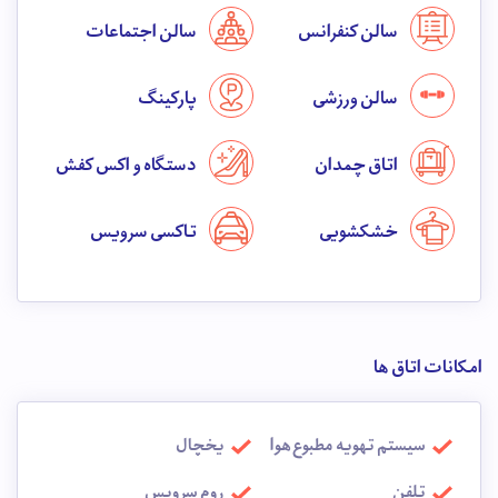
سالن کنفرانس
سالن اجتماعات
سالن ورزشی
پارکینگ
اتاق چمدان
دستگاه واکس کفش
خشکشویی
تاکسی سرویس
امکانات اتاق ها
سیستم تهویه مطبوع هوا
یخچال
تلفن
روم سرویس