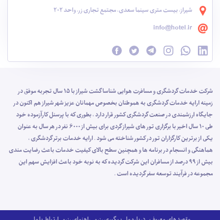
شیراز، بیست متری سینما سعدی، مجتمع تجاری زر، واحد 202
info@hotel.ir
شرکت خدمات گردشگری و مسافرت هوایی شناسا گشت شیراز با 15 سال تجربه موفق در
زمینه ارایه خدمات گردشگری به هموطنان بخصوص مهمانان عزیز شهر شیراز هم اکنون در
جایگاه ارزشمندی در صنعت گردشگری کشور قرار دارد ، بطوری که با پرسنل کارآزموده خود
طی 10 سال اخیر با برگزاری تور های شیراز گردی برای بیش از 6000 نفر در هر سال به عنوان
یکی از برترین کارگزاران تور در کشور شناخته می شود . ارایه خدمات برتر گردشگری ،
هماهنگی و انسجام در برنامه ها و همچنین سطح بالای کیفیت خدمات باعث رضایت مندی
بیش از 99 درصد از مسافران این شرکت گردیده که به نوبه خود باعث افزایش سهم این
مجموعه در فرآیند توسعه سفر گردیده است .
مقصدهای معروف
درباره ما
پیگیری رزرو
راهنمای رزرو
ارتباط با ما