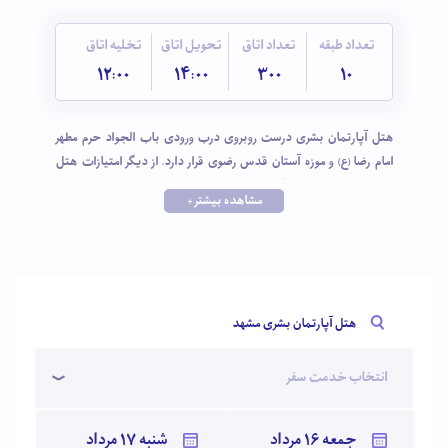
تعداد طبقه
تعداد اتاق
تحویل اتاق
تخلیه اتاق
12:00
14:00
300
10
هتل آپارتمان بشری درست روبروی درب ورودی باب الجواد حرم مطهر
امام رضا (ع) و موزه آستان قدس رضوی قرار دارد. از دیگر امتیازات هتل
بشری نزدیکی به ایستگاه مترو و اتوبوس است که برای مسافرانی که با
مشاهده بیشتر +
وسیله شخصی سفر نمیکنند موقعیتی ایده آل است. هتل بشری به
بازارهای قدیم و مراکز تجاری جدید مشهد نیز نزدیک است و کار بازارگردی
و خرید را برای مهمانان اسان کرده است.
هتل آپارتمان بشری مشهد
انتخاب خدمت سفر