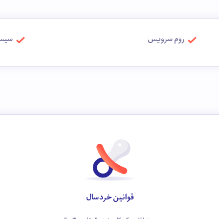
روم سرویس
سیست
قوانین خردسال