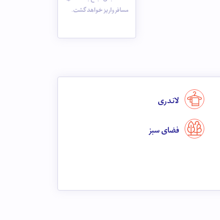
مسافر واریز خواهد گشت.
لاندری
فضای سبز