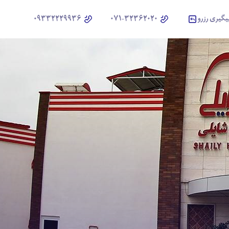
یگیری رزرو
071-32362020
09332229936