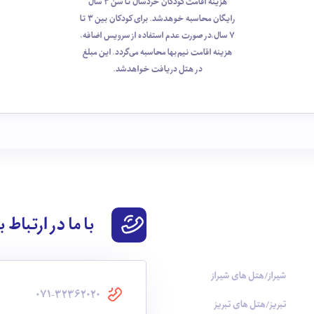
هزینه اقامت کودکان خردسال تا سن 3 سال
رایگان محاسبه خوهد‌شد. برای کودکان بین 3 تا
7 سال،در صورت عدم استفاده از سرویس اضافه،
هزینه اقامت نیم‌بها محاسبه می‌گردد. این مبلغ
در هتل دریافت خواهدشد.
با ما در ارتباط 
شیراز/هتل های شیراز
071-32362020
تبریز/هتل های تبریز