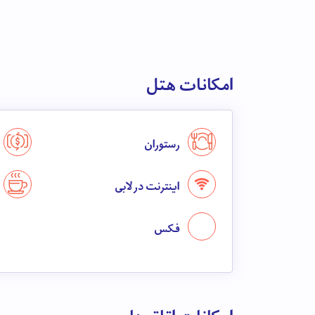
امکانات هتل
رستوران
اینترنت در لابی
فکس