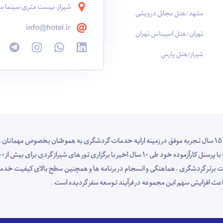
شیراز، بیست متری سینما سع
مشهد/هتل مجلل درویشی
info@hotel.ir
تهران/هتل اسپیناس تهران
شیراز/هتل پارس
شرکت خدمات گردشگری و مسافرت هوایی شناسا گشت شیراز با 15 سال تجربه موفق در زمینه ارایه خدمات گردشگری به هموطنان بخص
 خدمات برتر گردشگری ، هماهنگی و انسجام در برنامه ها و همچنین سطح بالای کیفیت 