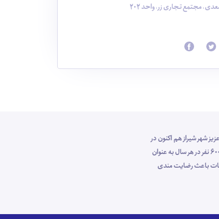
دی، مجتمع تجاری زر، واحد 202
وص مهمانان عزیز شهر شیراز هم اکنون در
جایگاه ارزشمندی در صنعت گردشگری کشور قرار دارد ، بطوری که با پرسنل کارآزموده خود طی 10 سال اخیر با برگزاری تور های شیراز گردی برای بیش از 6000 نفر در هر سال به عنوان
خدمات باعث رضایت مندی