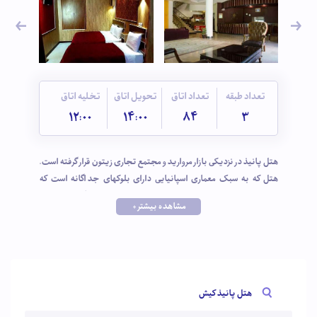
تعداد طبقه
تعداد اتاق
تحویل اتاق
تخلیه اتاق
12:00
14:00
84
3
هتل پانیذ در نزدیکی بازار مروارید و مجتمع تجاری زیتون قرار گرفته است.
هتل که به سبک معماری اسپانیایی دارای بلوکهای جداگانه است که
اتاق‌های دو تا چهار تخته و سوئیت را شامل میشود. از دیگر جذابیتهای
مشاهده بیشتر +
هتل فاصله کم تا ساحل است که با چند دقیقه پیاده روی می‌توان از
دیدن دریای نیلگون لذت برد. در رابطه با اتاق‌ها باید گفت بسیار تمیز و
مرتب و به نسبت قیمت آن امکانات مناسبی دارند.
هتل پانیذ کیش