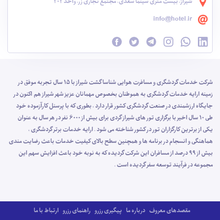
شیراز، بیست متری سینما سعدی، مجتمع تجاری زر، واحد 202
info@hotel.ir
شرکت خدمات گردشگری و مسافرت هوایی شناسا گشت شیراز با 15 سال تجربه موفق در
زمینه ارایه خدمات گردشگری به هموطنان بخصوص مهمانان عزیز شهر شیراز هم اکنون در
جایگاه ارزشمندی در صنعت گردشگری کشور قرار دارد ، بطوری که با پرسنل کارآزموده خود
طی 10 سال اخیر با برگزاری تور های شیراز گردی برای بیش از 6000 نفر در هر سال به عنوان
یکی از برترین کارگزاران تور در کشور شناخته می شود . ارایه خدمات برتر گردشگری ،
هماهنگی و انسجام در برنامه ها و همچنین سطح بالای کیفیت خدمات باعث رضایت مندی
بیش از 99 درصد از مسافران این شرکت گردیده که به نوبه خود باعث افزایش سهم این
مجموعه در فرآیند توسعه سفر گردیده است .
مقصدهای معروف
درباره ما
پیگیری رزرو
راهنمای رزرو
ارتباط با ما