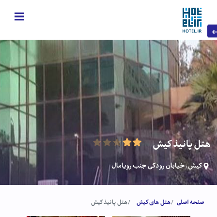
هتل پانیذ کیش
کیش، خیابان رودکی جنب رویامال
صفحه اصلی
هتل های کیش
هتل پانیذ کیش