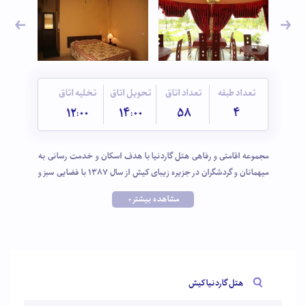
تعداد طبقه
تعداد اتاق
تحویل اتاق
تخلیه اتاق
12:00
14:00
58
4
مجموعه اقامتی و رفاهی هتل گاردنیا با هدف اسکان و خدمت رسانی به
میهمانان و گردشگران در جزیره زیبای کیش از سال 1387 با فضایی سبز و
زیبا به بهره برداری رسید، این مجموعه دارای امکاناتی از جمله: کافی شاپ
مشاهده بیشتر +
با انواع نوشیدنی های سرد و گرم بصورت 24 ساعته، رستوران نخل گاردنیا
با انواع غذاهای ایرانی و فرنگی، باغ رستوران، چایخانه میزبان شما
میباشد. سرویس رایگان مراکز خرید جهت رفاه حال شما میهمانان گرامی
همه روزه رأس ساعت 10:00 به یکی از مراکز تجاری کیش در نظر گرفته شده
است. خدمات تفریحی و گردشگری هتل گاردنیا همه روزه از ساعت 8:00
هتل گاردنیا کیش
لغایت 22:00، سالن بیلیارد و تفریحات گاردنیا از ساعت 13:00 لغایت 2:00
بامداد و همچنین اجاره دوچرخه و اسکوتر برقی همه روزه آماده ارائه