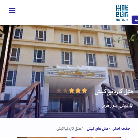
هتل گاردنیا کیش
کیش- بلوار هرمز
صفحه اصلی
هتل های کیش
هتل گاردنیا کیش