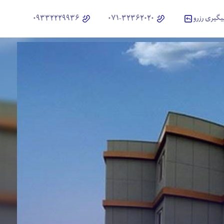
یگیری رزرو
071-32362020
09332229936