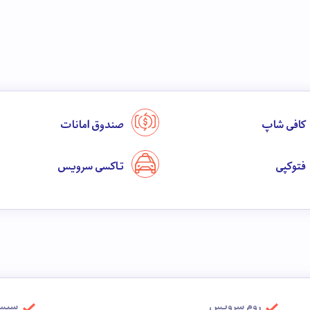
کافی شاپ
صندوق امانات
فتوکپی
تاکسی سرویس
روم سرویس
سیست