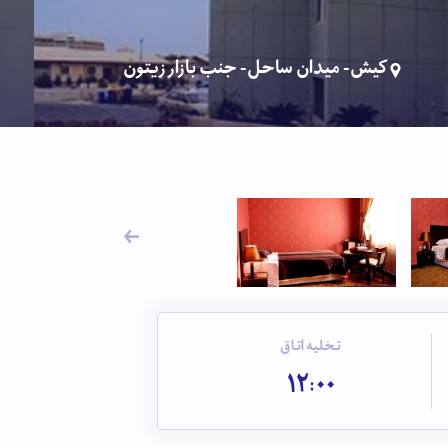
کیش- میدان ساحل- جنب بازار زیتون
تخلیه اتاق
12:00