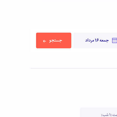
جستجو
1 شب)