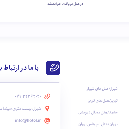
در هتل دریافت خواهدشد.
با ما در ارتباط 
شیراز/هتل های شیراز
071-32362020
تبریز/هتل های تبریز
شیراز، بیست متری سینما سع
مشهد/هتل مجلل درویشی
info@hotel.ir
تهران/هتل اسپیناس تهران