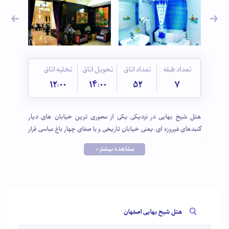
تعداد طبقه
تعداد اتاق
تحویل اتاق
تخلیه اتاق
12:00
14:00
52
7
هتل شیخ بهایی در نزدیکی یکی از محوری ترین خیابان های دیار
گنبدهای فیروزه ای، یعنی خیابان تاریخی و با صفای چهار باغ عباسی قرار
گرفته است و به لحاظ مکانی فاصله بسیار کمی با بناهای کهن نصف جهان
مشاهده بیشتر +
از جمله سی وسه پل و پل خواجـو، میدان نقش جهان ،عمارت عالی قاپو،
کاخ چهل سـتون دارد. فضای آرام، تجهیزات و امکانات به روز، معماری
مدرن و مطابق استانداردهای جهانی هتلداری در کنار موقعیت مکانی
مناسب عواملی هستند که این هتل را به یکی از اولین اولویتهای انتخاب
مسافران تبدیل کرده است.
هتل شیخ بهایی اصفهان