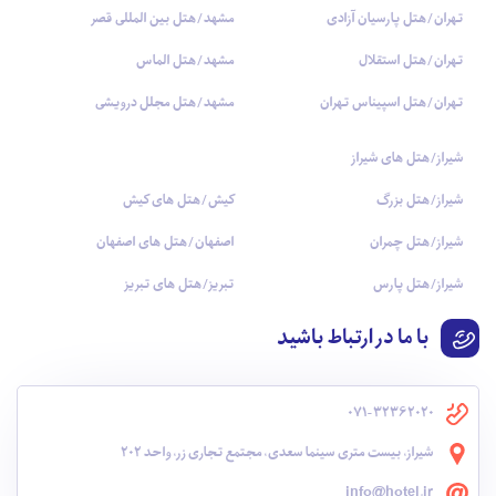
تهران/هتل پارسیان آزادی
مشهد/هتل بین المللی قصر
تهران/هتل استقلال
مشهد/هتل الماس
تهران/هتل اسپیناس تهران
مشهد/هتل مجلل درویشی
شیراز/هتل های شیراز
شیراز/هتل بزرگ
کیش/هتل های کیش
شیراز/هتل چمران
اصفهان/هتل های اصفهان
شیراز/هتل پارس
تبریز/هتل های تبریز
با ما در ارتباط باشید
071-32362020
شیراز، بیست متری سینما سعدی، مجتمع تجاری زر، واحد 202
info@hotel.ir