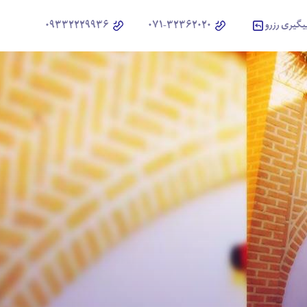
یگیری رزرو
071-32362020
09332229936