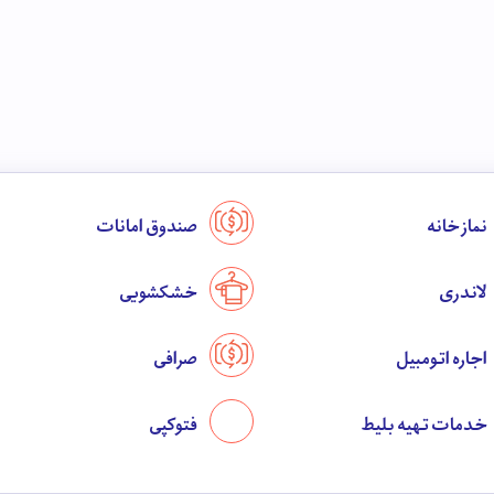
نماز خانه
صندوق امانات
لاندری
خشکشویی
اجاره اتومبیل
صرافی
خدمات تهیه بلیط
فتوکپی