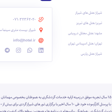
شیراز/هتل های شیراز
071-32362020
تبریز/هتل های تبریز
شیراز، بیست متری سینما سع
مشهد/هتل مجلل درویشی
info@hotel.ir
تهران/هتل اسپیناس تهران
شیراز/هتل پارس
شرکت خدمات گردشگری و مسافرت هوایی شناسا گشت شیراز با 15 سال تجربه موفق در زمینه ارایه خدمات گردشگری به هموطنان بخص
 خدمات برتر گردشگری ، هماهنگی و انسجام در برنامه ها و همچنین سطح بالای کیفیت 