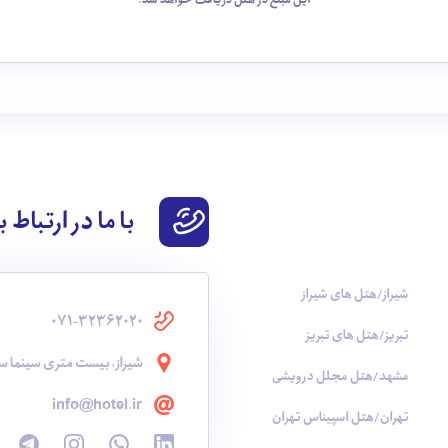
با ما در ارتباط 
شیراز/هتل های شیراز
071-32362020
تبریز/هتل های تبریز
شیراز، بیست متری سینما سع
مشهد/هتل مجلل درویشی
info@hotel.ir
تهران/هتل اسپیناس تهران