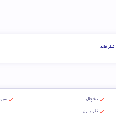
نماز خانه
یخچال
سروی
تلویزیون