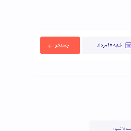
جستجو
1 شب)