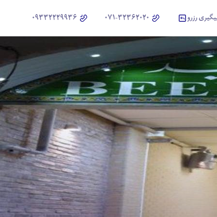
یگیری رزرو
071-32362020
09332229936